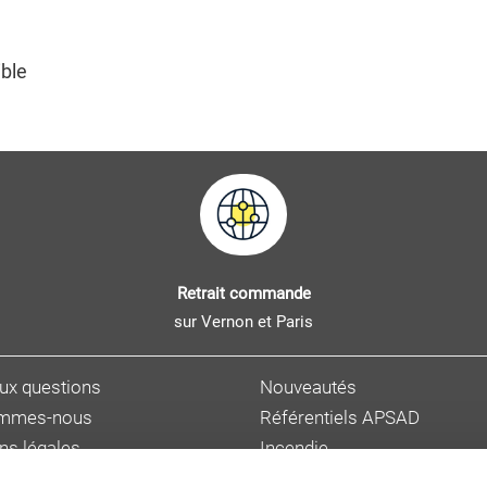
ible
Retrait commande
sur Vernon et Paris
aux questions
Nouveautés
ommes-nous
Référentiels APSAD
ns légales
Incendie
s personnelles
Sûreté et malveillance