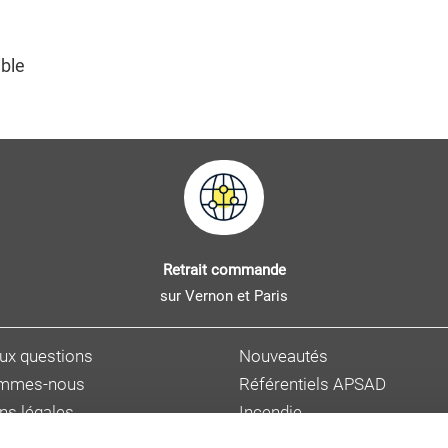
ible
Retrait commande
sur Vernon et Paris
aux questions
Nouveautés
ommes-nous
Référentiels APSAD
ns légales
Incendie
s personnelles
Sûreté et malveillance