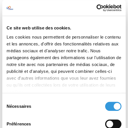
RÉSUMÉ
TABLE DES MATIÈRES
Ce site web utilise des cookies.
Les cookies nous permettent de personnaliser le contenu
These guidelines apply to the triggering and
control of automatically and manually actuated
et les annonces, d'offrir des fonctionnalités relatives aux
fixed fire extinguishing systems. The scope of
médias sociaux et d'analyser notre trafic. Nous
application covers control devices that are
partageons également des informations sur l'utilisation de
operated with:
electrical, mechanical or
notre site avec nos partenaires de médias sociaux, de
pneumatic energy, or a combination of these
publicité et d'analyse, qui peuvent combiner celles-ci
energies.
avec d'autres informations que vous leur avez fournies
Although predominantly aimed at assisting those
ou qu'ils ont collectées lors de votre utilisation de leurs
involved in the release of fire extinguishing
services.
systems, these guidelines also provide
information in situations, which could be used
Sélection
for the actuation of other fire protection
Nécessaires
du
measures.
consentement
They have been developed by prevention bodies,
Préférences
under the initiative of the insurers or their