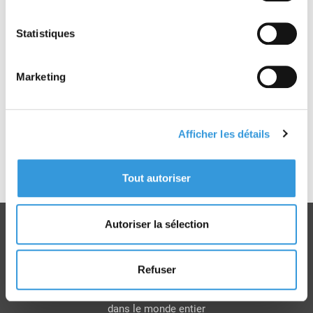
representatives grouped at European level in the
Insurance Europe Prevention Forum
Statistiques
(
https://www.insuranceeurope.eu/prevention-
forum
).
Marketing
The prevention bodies are:
ANPI asbl, Belgium
CEPREVEN, Spain
CNPP, France
Afficher les détails
DBI, Denmark
FPA (Fire Protection Association), United
Kingdom
Tout autoriser
VdS Schadenverhutung GmbH, Germany
Autoriser la sélection
Refuser
Livraison
dans le monde entier