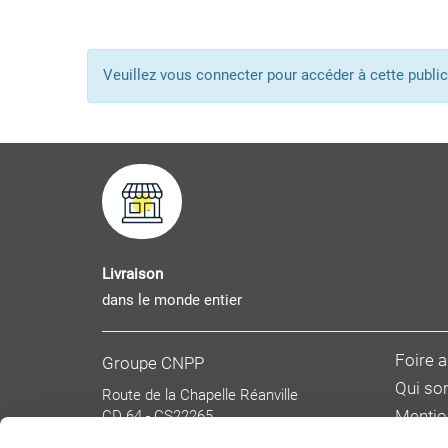
Veuillez vous connecter pour accéder à cette pub
Livraison
dans le monde entier
Foire 
Groupe CNPP
Qui s
Route de la Chapelle Réanville
CD 64 - CS22265
Mentio
F 27950 SAINT MARCEL
Donnée