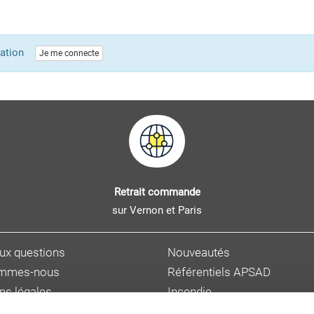
lication
Je me connecte
Retrait commande
sur Vernon et Paris
aux questions
Nouveautés
ommes-nous
Référentiels APSAD
ns légales
Incendie
s personnelles
Sûreté et malveillance