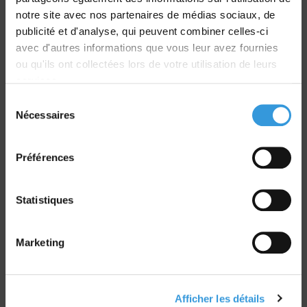
Livraison
notre site avec nos partenaires de médias sociaux, de
dans le monde entier
publicité et d'analyse, qui peuvent combiner celles-ci
avec d'autres informations que vous leur avez fournies
ou qu'ils ont collectées lors de votre utilisation de leurs
services.
Sélection
Nécessaires
du
Retrait commande
consentement
sur Vernon et Paris
Préférences
Statistiques
Paiement sécurisé
Marketing
CB - Virement - Chèque
Afficher les détails
Groupe CNPP