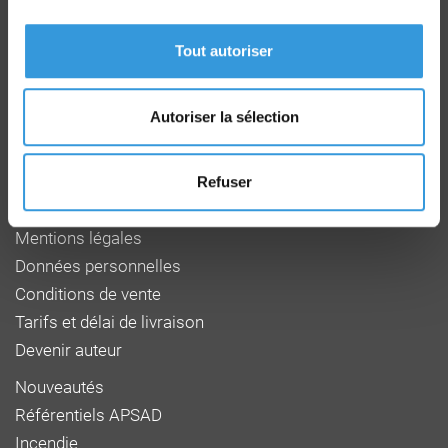
Route de la Chapelle Réanville
CD 64 - CS22265
Tout autoriser
F 27950 SAINT MARCEL
Tél : 02 32 53 64 34
www.cnpp.com
Autoriser la sélection
www.faceaurisque.com
Foire aux questions
Refuser
Qui sommes-nous
Mentions légales
Données personnelles
Conditions de vente
Tarifs et délai de livraison
Devenir auteur
Nouveautés
Référentiels APSAD
Incendie