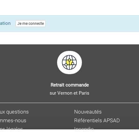
lication
Je me connecte
Retrait commande
sur Vernon et Paris
aux questions
Nouveautés
ommes-nous
Référentiels APSAD
ns légales
Incendie
s personnelles
Sûreté et malveillance