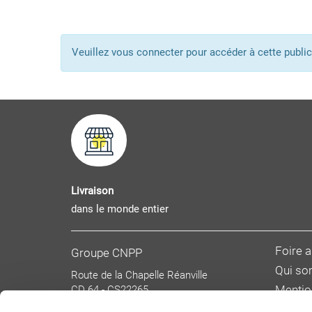
Veuillez vous connecter pour accéder à cette pub
Livraison
dans le monde entier
Foire 
Groupe CNPP
Qui s
Route de la Chapelle Réanville
CD 64 - CS22265
Mentio
F 27950 SAINT MARCEL
Donnée