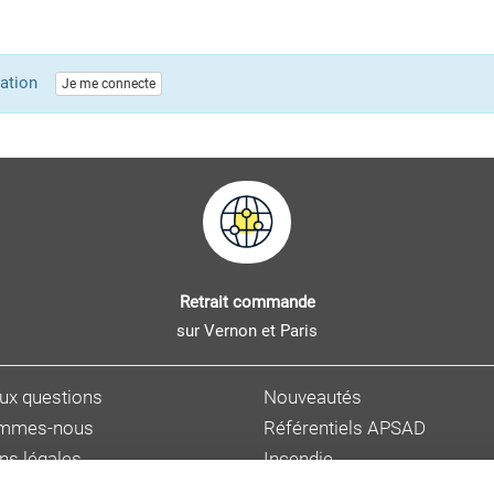
lication
Je me connecte
Retrait commande
sur Vernon et Paris
aux questions
Nouveautés
ommes-nous
Référentiels APSAD
ns légales
Incendie
s personnelles
Sûreté et malveillance