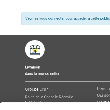
Veuillez vous connecter pour accéder à cette pub
Livraison
dans le monde entier
Foire 
Groupe CNPP
Qui s
Route de la Chapelle Réanville
CD 64 - CS22265
Mentio
F 27950 SAINT MARCEL
Donnée