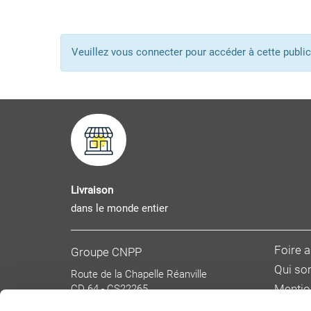
Veuillez vous connecter pour accéder à cette pub
Livraison
dans le monde entier
Foire 
Groupe CNPP
Qui s
Route de la Chapelle Réanville
CD 64 - CS22265
Mentio
F 27950 SAINT MARCEL
Donnée