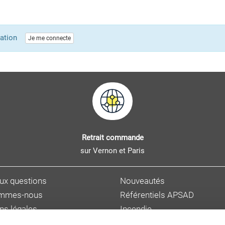
lication
Je me connecte
Retrait commande
sur Vernon et Paris
aux questions
Nouveautés
ommes-nous
Référentiels APSAD
ns légales
Incendie
s personnelles
Sûreté et malveillance