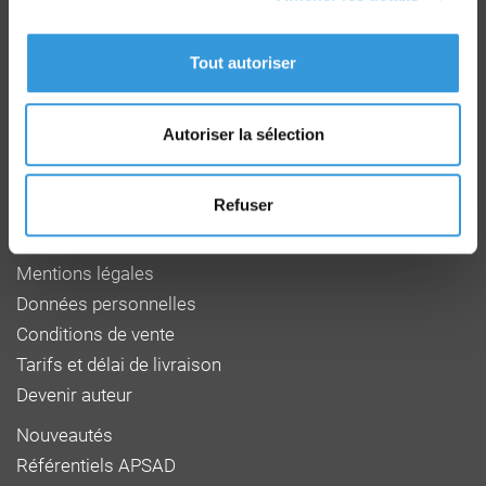
Groupe CNPP
Route de la Chapelle Réanville
CD 64 - CS22265
Tout autoriser
F 27950 SAINT MARCEL
Tél : 02 32 53 64 34
www.cnpp.com
Autoriser la sélection
www.faceaurisque.com
Refuser
Foire aux questions
Qui sommes-nous
Mentions légales
Données personnelles
Conditions de vente
Tarifs et délai de livraison
Devenir auteur
Nouveautés
Référentiels APSAD