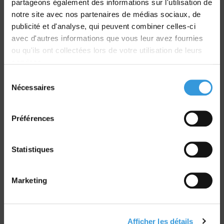
partageons également des informations sur l'utilisation de
Livraison
notre site avec nos partenaires de médias sociaux, de
dans le monde entier
publicité et d'analyse, qui peuvent combiner celles-ci
avec d'autres informations que vous leur avez fournies
ou qu'ils ont collectées lors de votre utilisation de leurs
services.
Sélection
Nécessaires
du
Retrait commande
consentement
sur Vernon et Paris
Préférences
Statistiques
Paiement sécurisé
Marketing
CB - Virement - Chèque
Afficher les détails