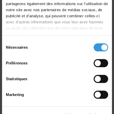
partageons également des informations sur l'utilisation de
notre site avec nos partenaires de médias sociaux, de
Livraison
publicité et d'analyse, qui peuvent combiner celles-ci
dans le monde entier
avec d'autres informations que vous leur avez fournies
ou qu'ils ont collectées lors de votre utilisation de leurs
services.
Sélection
Nécessaires
du
Retrait commande
consentement
sur Vernon et Paris
Préférences
Statistiques
Marketing
Paiement sécurisé
CB - Virement - Chèque