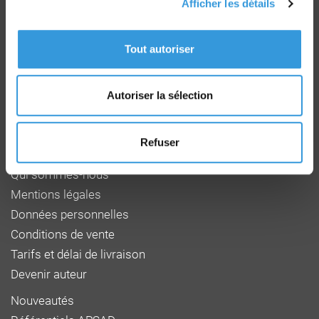
Afficher les détails
Groupe CNPP
Route de la Chapelle Réanville
Tout autoriser
CD 64 - CS22265
F 27950 SAINT MARCEL
Tél : 02 32 53 64 34
Autoriser la sélection
www.cnpp.com
www.faceaurisque.com
Refuser
Foire aux questions
Qui sommes-nous
Mentions légales
Données personnelles
Conditions de vente
Tarifs et délai de livraison
Devenir auteur
Nouveautés