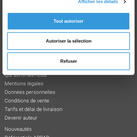
Afficher les détails
Groupe CNPP
Route de la Chapelle Réanville
Tout autoriser
CD 64 - CS22265
F 27950 SAINT MARCEL
Tél : 02 32 53 64 34
Autoriser la sélection
www.cnpp.com
www.faceaurisque.com
Refuser
Foire aux questions
Qui sommes-nous
Mentions légales
Données personnelles
Conditions de vente
Tarifs et délai de livraison
Devenir auteur
Nouveautés