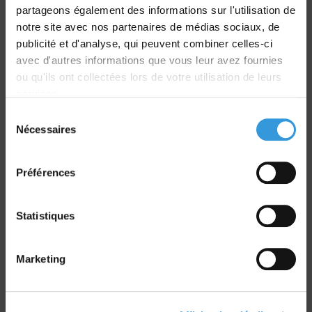
partageons également des informations sur l'utilisation de
notre site avec nos partenaires de médias sociaux, de
Livraison
publicité et d'analyse, qui peuvent combiner celles-ci
dans le monde entier
avec d'autres informations que vous leur avez fournies
ou qu'ils ont collectées lors de votre utilisation de leurs
services.
Sélection
Nécessaires
du
Retrait commande
consentement
sur Vernon et Paris
Préférences
Statistiques
Marketing
Paiement sécurisé
CB - Virement - Chèque