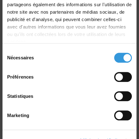
partageons également des informations sur l'utilisation de
notre site avec nos partenaires de médias sociaux, de
Livraison
publicité et d'analyse, qui peuvent combiner celles-ci
dans le monde entier
avec d'autres informations que vous leur avez fournies
ou qu'ils ont collectées lors de votre utilisation de leurs
services.
Sélection
Nécessaires
du
Retrait commande
consentement
sur Vernon et Paris
Préférences
Statistiques
Marketing
Paiement sécurisé
CB - Virement - Chèque