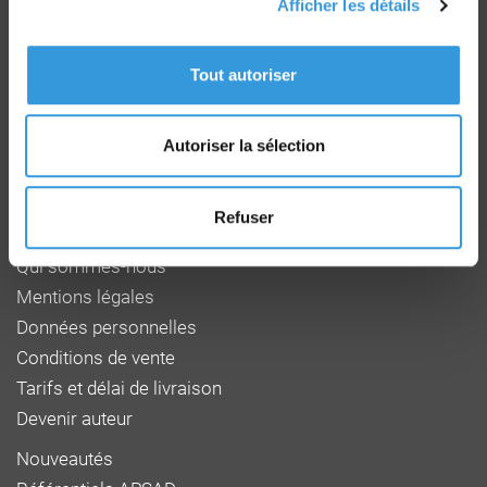
Afficher les détails
Groupe CNPP
Route de la Chapelle Réanville
Tout autoriser
CD 64 - CS22265
F 27950 SAINT MARCEL
Tél : 02 32 53 64 34
Autoriser la sélection
www.cnpp.com
www.faceaurisque.com
Refuser
Foire aux questions
Qui sommes-nous
Mentions légales
Données personnelles
Conditions de vente
Tarifs et délai de livraison
Devenir auteur
Nouveautés