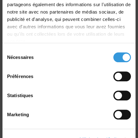
partageons également des informations sur l'utilisation de
notre site avec nos partenaires de médias sociaux, de
Livraison
publicité et d'analyse, qui peuvent combiner celles-ci
dans le monde entier
avec d'autres informations que vous leur avez fournies
ou qu'ils ont collectées lors de votre utilisation de leurs
services.
Sélection
Nécessaires
du
Retrait commande
consentement
sur Vernon et Paris
Préférences
Statistiques
Marketing
Paiement sécurisé
CB - Virement - Chèque