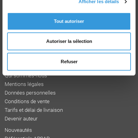
Afficher les détails
Groupe CNPP
Route de la Chapelle Réanville
Tout autoriser
CD 64 - CS22265
F 27950 SAINT MARCEL
Tél : 02 32 53 64 34
Autoriser la sélection
www.cnpp.com
www.faceaurisque.com
Refuser
Foire aux questions
Qui sommes-nous
Mentions légales
Données personnelles
Conditions de vente
Tarifs et délai de livraison
Devenir auteur
Nouveautés