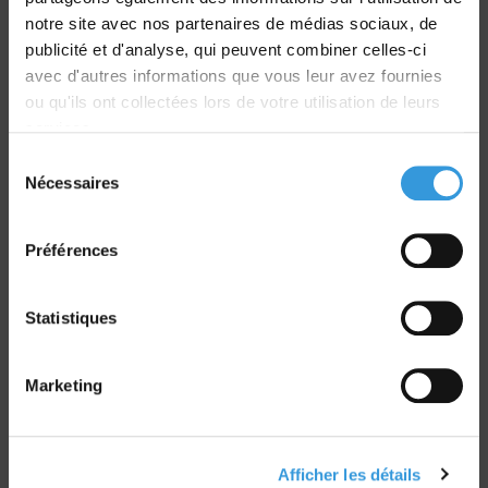
Livraison
notre site avec nos partenaires de médias sociaux, de
dans le monde entier
publicité et d'analyse, qui peuvent combiner celles-ci
avec d'autres informations que vous leur avez fournies
ou qu'ils ont collectées lors de votre utilisation de leurs
services.
Sélection
Nécessaires
du
Retrait commande
consentement
sur Vernon et Paris
Préférences
Statistiques
Paiement sécurisé
Marketing
CB - Virement - Chèque
Afficher les détails
Groupe CNPP