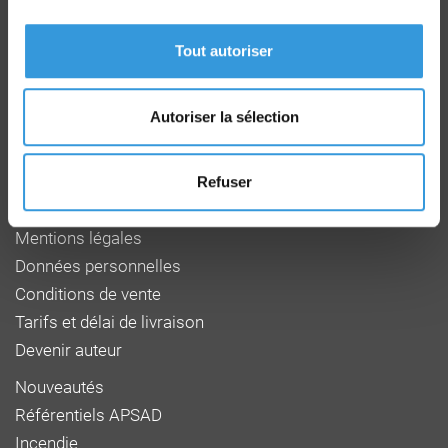
Route de la Chapelle Réanville
CD 64 - CS22265
Tout autoriser
F 27950 SAINT MARCEL
Tél : 02 32 53 64 34
www.cnpp.com
Autoriser la sélection
www.faceaurisque.com
Foire aux questions
Refuser
Qui sommes-nous
Mentions légales
Données personnelles
Conditions de vente
Tarifs et délai de livraison
Devenir auteur
Nouveautés
Référentiels APSAD
Incendie