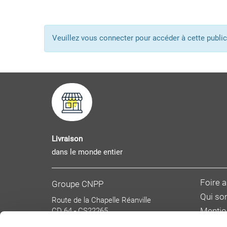
Veuillez vous connecter pour accéder à cette pub
Livraison
dans le monde entier
Foire 
Groupe CNPP
Qui s
Route de la Chapelle Réanville
CD 64 - CS22265
Mentio
F 27950 SAINT MARCEL
Donnée