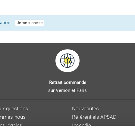
lication
Je me connecte
Retrait commande
sur Vernon et Paris
aux questions
Nouveautés
ommes-nous
Référentiels APSAD
ns légales
Incendie
s personnelles
Sûreté et malveillance