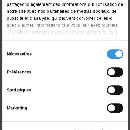
partageons également des informations sur l'utilisation de
notre site avec nos partenaires de médias sociaux, de
Livraison
publicité et d'analyse, qui peuvent combiner celles-ci
dans le monde entier
avec d'autres informations que vous leur avez fournies
ou qu'ils ont collectées lors de votre utilisation de leurs
services.
Sélection
Nécessaires
du
Retrait commande
consentement
sur Vernon et Paris
Préférences
Statistiques
Marketing
Paiement sécurisé
CB - Virement - Chèque