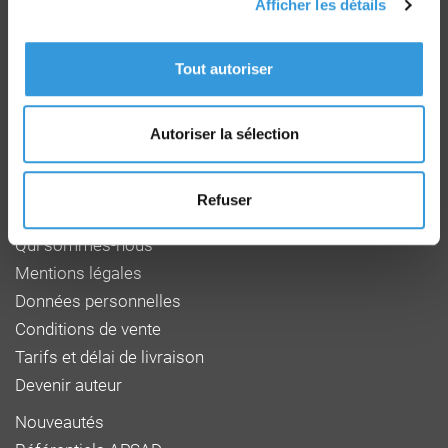
Afficher les détails
Groupe CNPP
Route de la Chapelle Réanville
Tout autoriser
CD 64 - CS22265
F 27950 SAINT MARCEL
Tél : 02 32 53 64 34
Autoriser la sélection
www.cnpp.com
www.faceaurisque.com
Refuser
Foire aux questions
Qui sommes-nous
Mentions légales
Données personnelles
Conditions de vente
Tarifs et délai de livraison
Devenir auteur
Nouveautés