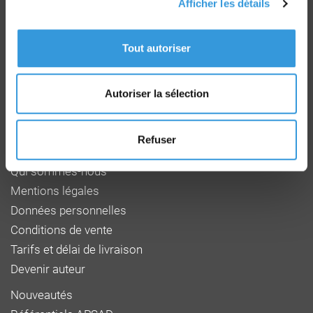
Afficher les détails
Groupe CNPP
Route de la Chapelle Réanville
Tout autoriser
CD 64 - CS22265
F 27950 SAINT MARCEL
Tél : 02 32 53 64 34
Autoriser la sélection
www.cnpp.com
www.faceaurisque.com
Refuser
Foire aux questions
Qui sommes-nous
Mentions légales
Données personnelles
Conditions de vente
Tarifs et délai de livraison
Devenir auteur
Nouveautés