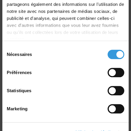
partageons également des informations sur l'utilisation de
notre site avec nos partenaires de médias sociaux, de
Livraison
publicité et d'analyse, qui peuvent combiner celles-ci
dans le monde entier
avec d'autres informations que vous leur avez fournies
ou qu'ils ont collectées lors de votre utilisation de leurs
services.
Sélection
Nécessaires
du
Retrait commande
consentement
sur Vernon et Paris
Préférences
Statistiques
Marketing
Paiement sécurisé
CB - Virement - Chèque