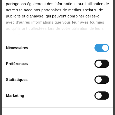
partageons également des informations sur l'utilisation de
notre site avec nos partenaires de médias sociaux, de
Livraison
publicité et d'analyse, qui peuvent combiner celles-ci
dans le monde entier
avec d'autres informations que vous leur avez fournies
ou qu'ils ont collectées lors de votre utilisation de leurs
services.
Sélection
Nécessaires
du
Retrait commande
consentement
sur Vernon et Paris
Préférences
Statistiques
Marketing
Paiement sécurisé
CB - Virement - Chèque