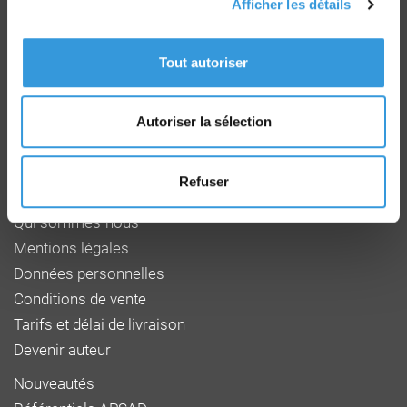
Afficher les détails
Groupe CNPP
Route de la Chapelle Réanville
Tout autoriser
CD 64 - CS22265
F 27950 SAINT MARCEL
Tél : 02 32 53 64 34
Autoriser la sélection
www.cnpp.com
www.faceaurisque.com
Refuser
Foire aux questions
Qui sommes-nous
Mentions légales
Données personnelles
Conditions de vente
Tarifs et délai de livraison
Devenir auteur
Nouveautés