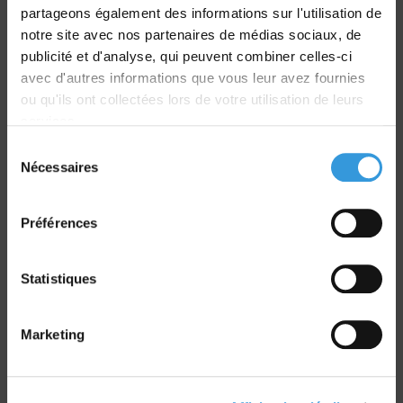
partageons également des informations sur l'utilisation de
notre site avec nos partenaires de médias sociaux, de
Livraison
publicité et d'analyse, qui peuvent combiner celles-ci
dans le monde entier
avec d'autres informations que vous leur avez fournies
ou qu'ils ont collectées lors de votre utilisation de leurs
services.
Sélection
Nécessaires
du
Retrait commande
consentement
sur Vernon et Paris
Préférences
Statistiques
Marketing
Paiement sécurisé
CB - Virement - Chèque