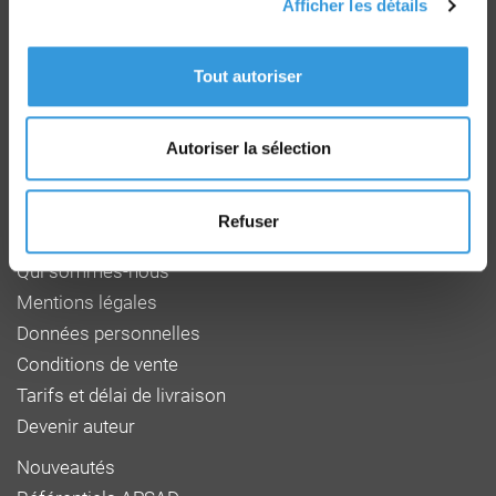
Afficher les détails
Groupe CNPP
Route de la Chapelle Réanville
Tout autoriser
CD 64 - CS22265
F 27950 SAINT MARCEL
Tél : 02 32 53 64 34
Autoriser la sélection
www.cnpp.com
www.faceaurisque.com
Refuser
Foire aux questions
Qui sommes-nous
Mentions légales
Données personnelles
Conditions de vente
Tarifs et délai de livraison
Devenir auteur
Nouveautés