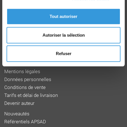
Groupe CNPP
Route de la Chapelle Réanville
CD 64 - CS22265
Tout autoriser
F 27950 SAINT MARCEL
Tél : 02 32 53 64 34
www.cnpp.com
Autoriser la sélection
www.faceaurisque.com
Refuser
Foire aux questions
Qui sommes-nous
Mentions légales
Données personnelles
Conditions de vente
Tarifs et délai de livraison
Devenir auteur
Nouveautés
Référentiels APSAD