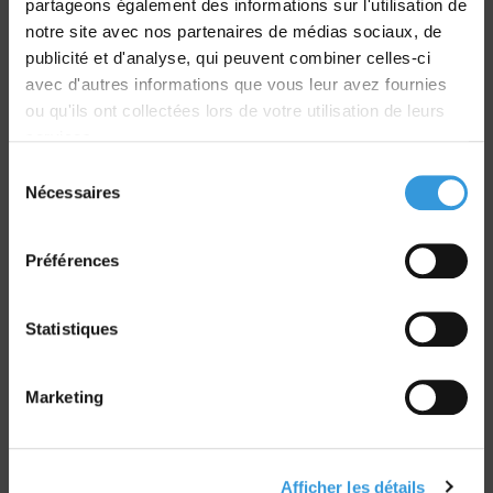
partageons également des informations sur l'utilisation de
Livraison
notre site avec nos partenaires de médias sociaux, de
dans le monde entier
publicité et d'analyse, qui peuvent combiner celles-ci
avec d'autres informations que vous leur avez fournies
ou qu'ils ont collectées lors de votre utilisation de leurs
services.
Sélection
Nécessaires
du
Retrait commande
consentement
sur Vernon et Paris
Préférences
Statistiques
Paiement sécurisé
Marketing
CB - Virement - Chèque
Afficher les détails