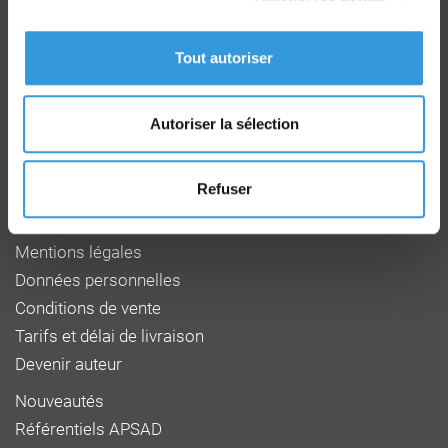
Groupe CNPP
Route de la Chapelle Réanville
CD 64 - CS22265
Tout autoriser
F 27950 SAINT MARCEL
Tél : 02 32 53 64 34
www.cnpp.com
Autoriser la sélection
www.faceaurisque.com
Refuser
Foire aux questions
Qui sommes-nous
Mentions légales
Données personnelles
Conditions de vente
Tarifs et délai de livraison
Devenir auteur
Nouveautés
Référentiels APSAD