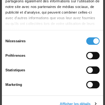
partageons également des informations sur l'utilisation de
Livraison
notre site avec nos partenaires de médias sociaux, de
dans le monde entier
publicité et d'analyse, qui peuvent combiner celles-ci
avec d'autres informations que vous leur avez fournies
ou qu'ils ont collectées lors de votre utilisation de leurs
services.
Sélection
Nécessaires
du
Retrait commande
consentement
sur Vernon et Paris
Préférences
Statistiques
Paiement sécurisé
Marketing
CB - Virement - Chèque
Afficher les détails