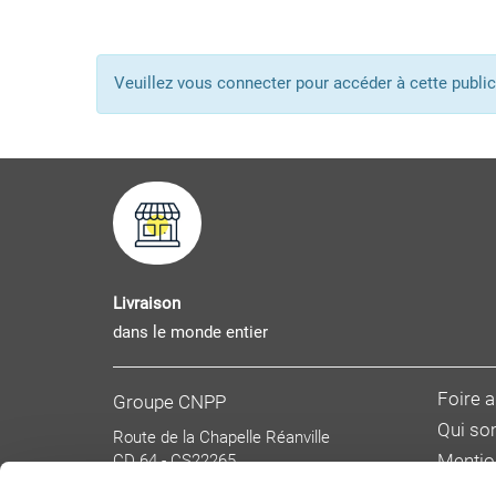
Veuillez vous connecter pour accéder à cette pub
Livraison
dans le monde entier
Foire 
Groupe CNPP
Qui s
Route de la Chapelle Réanville
CD 64 - CS22265
Mentio
F 27950 SAINT MARCEL
Donnée