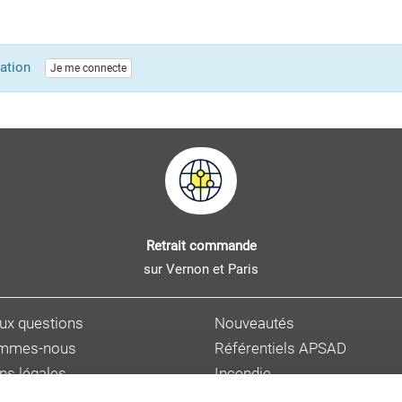
lication
Je me connecte
Retrait commande
sur Vernon et Paris
aux questions
Nouveautés
ommes-nous
Référentiels APSAD
ns légales
Incendie
s personnelles
Sûreté et malveillance