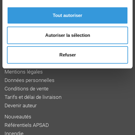
Route de la Chapelle Réanville
CD 64 - CS22265
Tout autoriser
F 27950 SAINT MARCEL
Tél : 02 32 53 64 34
www.cnpp.com
Autoriser la sélection
www.faceaurisque.com
Foire aux questions
Refuser
Qui sommes-nous
Mentions légales
Données personnelles
Conditions de vente
Tarifs et délai de livraison
Devenir auteur
Nouveautés
Référentiels APSAD
Incendie