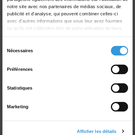
Livraison
notre site avec nos partenaires de médias sociaux, de
dans le monde entier
publicité et d'analyse, qui peuvent combiner celles-ci
avec d'autres informations que vous leur avez fournies
ou qu'ils ont collectées lors de votre utilisation de leurs
services.
Sélection
Nécessaires
du
Retrait commande
consentement
sur Vernon et Paris
Préférences
Statistiques
Paiement sécurisé
Marketing
CB - Virement - Chèque
Afficher les détails
Groupe CNPP