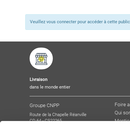
Veuillez vous connecter pour accéder à cette pub
Livraison
dans le monde entier
Foire 
Groupe CNPP
Qui s
Route de la Chapelle Réanville
CD 64 - CS22265
Mentio
F 27950 SAINT MARCEL
Donnée