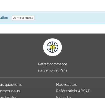
lication
Je me connecte
Retrait commande
sur Vernon et Paris
aux questions
Nouveautés
ommes-nous
Référentiels APSAD
ns légales
Incendie
s personnelles
Sûreté et malveillance