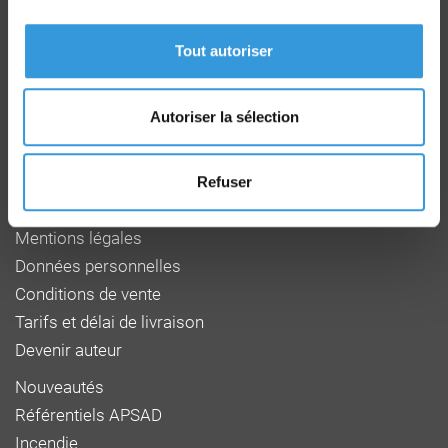
Route de la Chapelle Réanville
CD 64 - CS22265
Tout autoriser
F 27950 SAINT MARCEL
Tél : 02 32 53 64 34
www.cnpp.com
Autoriser la sélection
www.faceaurisque.com
Foire aux questions
Refuser
Qui sommes-nous
Mentions légales
Données personnelles
Conditions de vente
Tarifs et délai de livraison
Devenir auteur
Nouveautés
Référentiels APSAD
Incendie