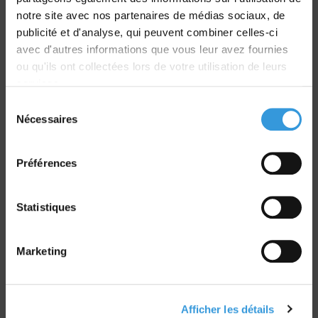
Livraison
notre site avec nos partenaires de médias sociaux, de
dans le monde entier
publicité et d'analyse, qui peuvent combiner celles-ci
avec d'autres informations que vous leur avez fournies
ou qu'ils ont collectées lors de votre utilisation de leurs
services.
Sélection
Nécessaires
du
Retrait commande
consentement
sur Vernon et Paris
Préférences
Statistiques
Paiement sécurisé
Marketing
CB - Virement - Chèque
Afficher les détails
Groupe CNPP