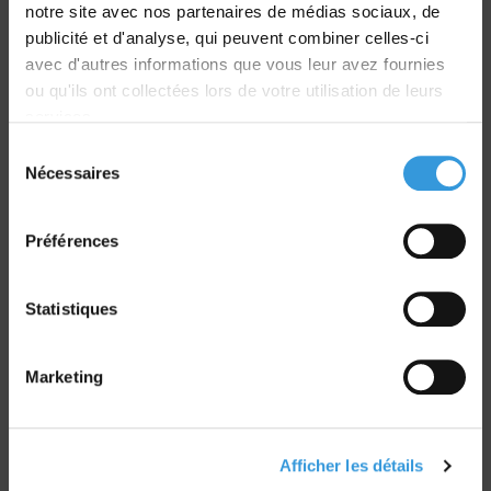
notre site avec nos partenaires de médias sociaux, de
dans le monde entier
publicité et d'analyse, qui peuvent combiner celles-ci
avec d'autres informations que vous leur avez fournies
ou qu'ils ont collectées lors de votre utilisation de leurs
services.
Sélection
Retrait commande
Nécessaires
du
sur Vernon et Paris
consentement
Préférences
Statistiques
Paiement sécurisé
Marketing
CB - Virement - Chèque
Groupe CNPP
Afficher les détails