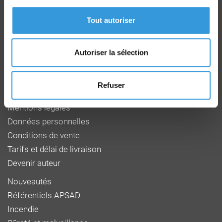
Route de la Chapelle Réanville
CD 64 - CS22265
Tout autoriser
F 27950 SAINT MARCEL
Tél : 02 32 53 64 34
www.cnpp.com
www.faceaurisque.com
Autoriser la sélection
Foire aux questions
Refuser
Qui sommes-nous
Mentions légales
Données personnelles
Conditions de vente
Tarifs et délai de livraison
Devenir auteur
Nouveautés
Référentiels APSAD
Incendie