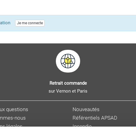
lication
Je me connecte
Retrait commande
sur Vernon et Paris
aux questions
Nouveautés
ommes-nous
Référentiels APSAD
ns légales
Incendie
s personnelles
Sûreté et malveillance