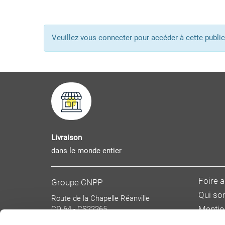
Veuillez vous connecter pour accéder à cette pub
Livraison
dans le monde entier
Foire 
Groupe CNPP
Qui s
Route de la Chapelle Réanville
CD 64 - CS22265
Mentio
F 27950 SAINT MARCEL
Donnée