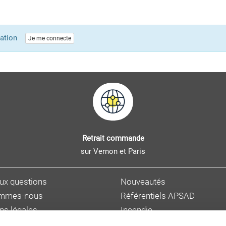
lication
Je me connecte
Retrait commande
sur Vernon et Paris
aux questions
Nouveautés
ommes-nous
Référentiels APSAD
ns légales
Incendie
s personnelles
Sûreté et malveillance