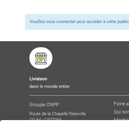
Veuillez vous connecter pour accéder à cette pub
Livraison
dans le monde entier
Foire 
Groupe CNPP
Qui s
Route de la Chapelle Réanville
CD 64 - CS22265
Mentio
F 27950 SAINT MARCEL
Donnée