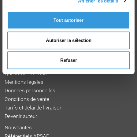
Afficher les détails
Groupe CNPP
Route de la Chapelle Réanville
Tout autoriser
CD 64 - CS22265
F 27950 SAINT MARCEL
Tél : 02 32 53 64 34
Autoriser la sélection
www.cnpp.com
www.faceaurisque.com
Refuser
Foire aux questions
Qui sommes-nous
Mentions légales
Données personnelles
Conditions de vente
Tarifs et délai de livraison
Devenir auteur
Nouveautés
Référentiels APSAD