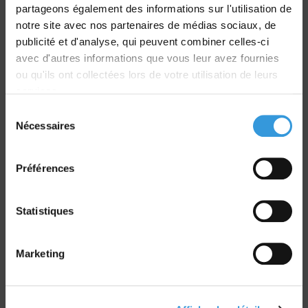
partageons également des informations sur l'utilisation de
notre site avec nos partenaires de médias sociaux, de
Livraison
publicité et d'analyse, qui peuvent combiner celles-ci
dans le monde entier
avec d'autres informations que vous leur avez fournies
ou qu'ils ont collectées lors de votre utilisation de leurs
services.
Sélection
Nécessaires
du
Retrait commande
consentement
sur Vernon et Paris
Préférences
Statistiques
Marketing
Paiement sécurisé
CB - Virement - Chèque