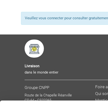
Veuillez vous connecter pour consulter gratuitem
Livraison
dans le monde entier
Foire 
Groupe CNPP
Qui s
Route de la Chapelle Réanville
CD 64 - CS22265
Mentio
F 27950 SAINT MARCEL
Donnée