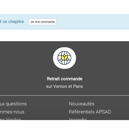
ent ce chapitre
Je me connecte
Retrait commande
sur Vernon et Paris
aux questions
Nouveautés
ommes-nous
Référentiels APSAD
ns légales
Incendie
s personnelles
Sûreté et malveillance