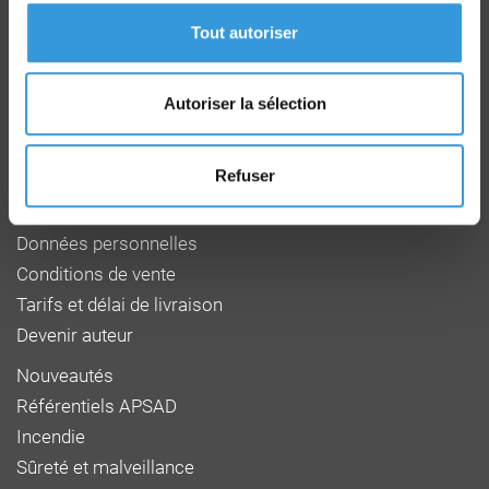
CD 64 - CS22265
F 27950 SAINT MARCEL
Tout autoriser
Tél : 02 32 53 64 34
www.cnpp.com
www.faceaurisque.com
Autoriser la sélection
Foire aux questions
Refuser
Qui sommes-nous
Mentions légales
Données personnelles
Conditions de vente
Tarifs et délai de livraison
Devenir auteur
Nouveautés
Référentiels APSAD
Incendie
Sûreté et malveillance