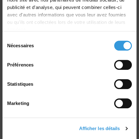
publicité et d'analyse, qui peuvent combiner celles-ci
avec d'autres informations que vous leur avez fournies
ou qu'ils ont collectées lors de votre utilisation de leurs
services.
Sélection
Retrait commande
Nécessaires
du
sur Vernon et Paris
consentement
Préférences
Statistiques
Paiement sécurisé
CB - Virement - Chèque
Marketing
Groupe CNPP
Afficher les détails
Route de la Chapelle Réanville