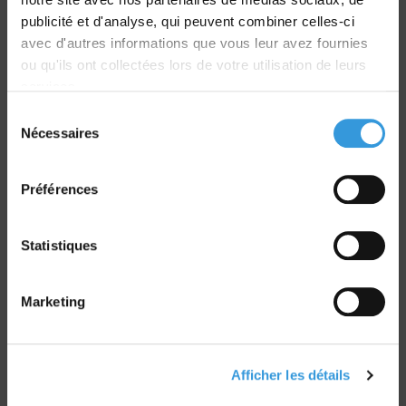
publicité et d'analyse, qui peuvent combiner celles-ci
avec d'autres informations que vous leur avez fournies
ou qu'ils ont collectées lors de votre utilisation de leurs
services.
Sélection
Retrait commande
Nécessaires
du
sur Vernon et Paris
consentement
Préférences
Statistiques
Paiement sécurisé
CB - Virement - Chèque
Marketing
Groupe CNPP
Afficher les détails
Route de la Chapelle Réanville