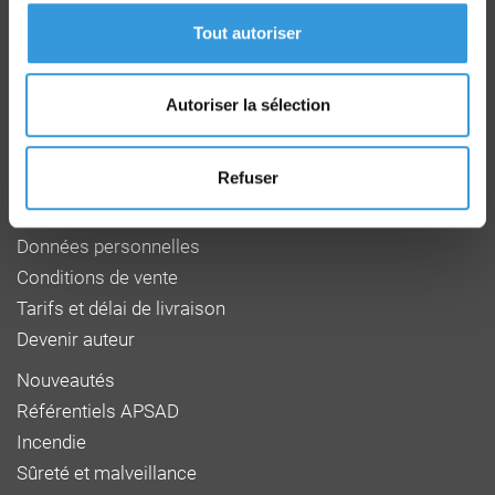
CD 64 - CS22265
F 27950 SAINT MARCEL
Tout autoriser
Tél : 02 32 53 64 34
www.cnpp.com
www.faceaurisque.com
Autoriser la sélection
Foire aux questions
Refuser
Qui sommes-nous
Mentions légales
Données personnelles
Conditions de vente
Tarifs et délai de livraison
Devenir auteur
Nouveautés
Référentiels APSAD
Incendie
Sûreté et malveillance