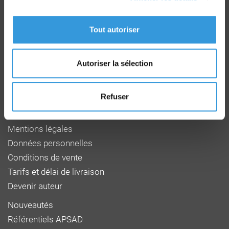
Groupe CNPP
Route de la Chapelle Réanville
CD 64 - CS22265
Tout autoriser
F 27950 SAINT MARCEL
Tél : 02 32 53 64 34
www.cnpp.com
Autoriser la sélection
www.faceaurisque.com
Refuser
Foire aux questions
Qui sommes-nous
Mentions légales
Données personnelles
Conditions de vente
Tarifs et délai de livraison
Devenir auteur
Nouveautés
Référentiels APSAD