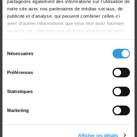
partageons également des informations sur l'utilisation de
Livraison
notre site avec nos partenaires de médias sociaux, de
dans le monde entier
publicité et d'analyse, qui peuvent combiner celles-ci
avec d'autres informations que vous leur avez fournies
ou qu'ils ont collectées lors de votre utilisation de leurs
services.
Sélection
Nécessaires
du
Retrait commande
consentement
sur Vernon et Paris
Préférences
Statistiques
Paiement sécurisé
Marketing
CB - Virement - Chèque
Afficher les détails