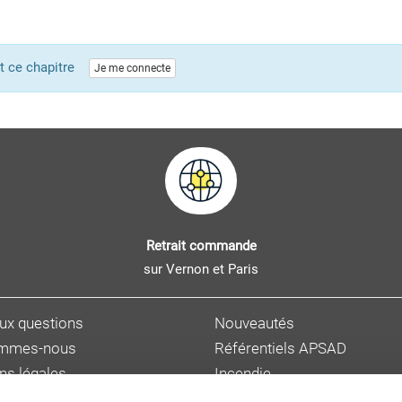
ent ce chapitre
Je me connecte
Retrait commande
sur Vernon et Paris
aux questions
Nouveautés
ommes-nous
Référentiels APSAD
ns légales
Incendie
s personnelles
Sûreté et malveillance