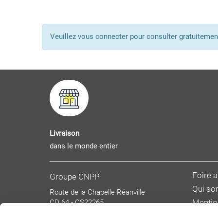
Veuillez vous connecter pour consulter gratuitem
Livraison
dans le monde entier
Foire 
Groupe CNPP
Qui s
Route de la Chapelle Réanville
CD 64 - CS22265
Mentio
F 27950 SAINT MARCEL
Donnée