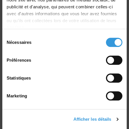
publicité et d'analyse, qui peuvent combiner celles-ci
avec d'autres informations que vous leur avez fournies
ou qu'ils ont collectées lors de votre utilisation de leurs
services.
Sélection
Retrait commande
Nécessaires
du
sur Vernon et Paris
consentement
Préférences
Statistiques
Paiement sécurisé
CB - Virement - Chèque
Marketing
Groupe CNPP
Afficher les détails
Route de la Chapelle Réanville