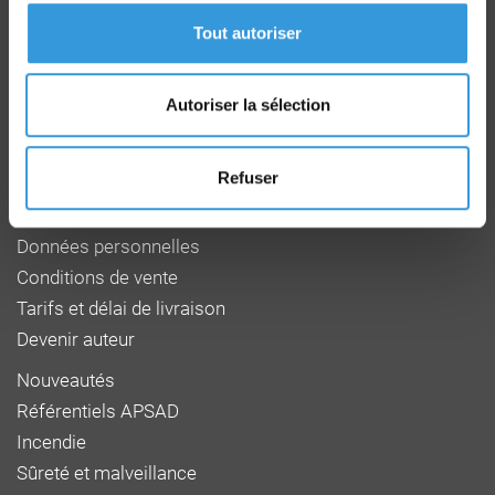
CD 64 - CS22265
F 27950 SAINT MARCEL
Tout autoriser
Tél : 02 32 53 64 34
www.cnpp.com
www.faceaurisque.com
Autoriser la sélection
Foire aux questions
Refuser
Qui sommes-nous
Mentions légales
Données personnelles
Conditions de vente
Tarifs et délai de livraison
Devenir auteur
Nouveautés
Référentiels APSAD
Incendie
Sûreté et malveillance