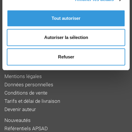
Groupe CNPP
Route de la Chapelle Réanville
Tout autoriser
CD 64 - CS22265
F 27950 SAINT MARCEL
Tél : 02 32 53 64 34
www.cnpp.com
Autoriser la sélection
www.faceaurisque.com
Refuser
Foire aux questions
Qui sommes-nous
Mentions légales
Données personnelles
Conditions de vente
Tarifs et délai de livraison
Devenir auteur
Nouveautés
Référentiels APSAD