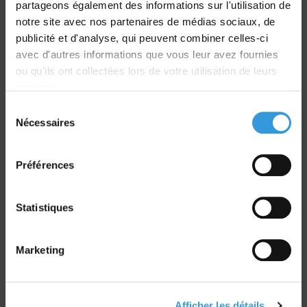
partageons également des informations sur l'utilisation de
Livraison
notre site avec nos partenaires de médias sociaux, de
dans le monde entier
publicité et d'analyse, qui peuvent combiner celles-ci
avec d'autres informations que vous leur avez fournies
ou qu'ils ont collectées lors de votre utilisation de leurs
services.
Sélection
Nécessaires
du
Retrait commande
consentement
sur Vernon et Paris
Préférences
Statistiques
Marketing
Paiement sécurisé
CB - Virement - Chèque
Afficher les détails