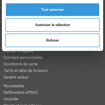
Route de la Chapelle Réanville
CD 64 - CS22265
Tout autoriser
F 27950 SAINT MARCEL
Tél : 02 32 53 64 34
www.cnpp.com
www.faceaurisque.com
Autoriser la sélection
Foire aux questions
Refuser
Qui sommes-nous
Mentions légales
Données personnelles
Conditions de vente
Tarifs et délai de livraison
Devenir auteur
Nouveautés
Référentiels APSAD
Incendie