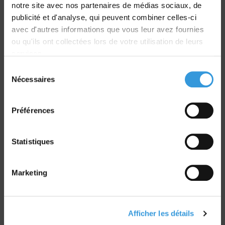
notre site avec nos partenaires de médias sociaux, de
dans le monde entier
publicité et d'analyse, qui peuvent combiner celles-ci
avec d'autres informations que vous leur avez fournies
ou qu'ils ont collectées lors de votre utilisation de leurs
services.
Sélection
Retrait commande
Nécessaires
du
sur Vernon et Paris
consentement
Préférences
Statistiques
Paiement sécurisé
Marketing
CB - Virement - Chèque
Groupe CNPP
Afficher les détails