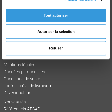
Groupe CNPP
Route de la Chapelle Réanville
Tout autoriser
CD 64 - CS22265
F 27950 SAINT MARCEL
Tél : 02 32 53 64 34
www.cnpp.com
Autoriser la sélection
www.faceaurisque.com
Refuser
Foire aux questions
Qui sommes-nous
Mentions légales
Données personnelles
Conditions de vente
Tarifs et délai de livraison
Devenir auteur
Nouveautés
Référentiels APSAD