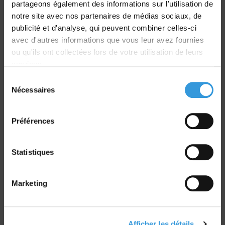
partageons également des informations sur l'utilisation de
Livraison
notre site avec nos partenaires de médias sociaux, de
dans le monde entier
publicité et d'analyse, qui peuvent combiner celles-ci
avec d'autres informations que vous leur avez fournies
ou qu'ils ont collectées lors de votre utilisation de leurs
services.
Sélection
Nécessaires
du
Retrait commande
consentement
sur Vernon et Paris
Préférences
Statistiques
Marketing
Paiement sécurisé
CB - Virement - Chèque
Afficher les détails