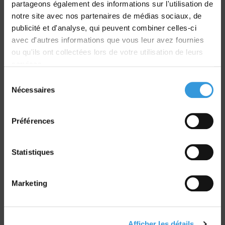
partageons également des informations sur l'utilisation de
Livraison
notre site avec nos partenaires de médias sociaux, de
dans le monde entier
publicité et d'analyse, qui peuvent combiner celles-ci
avec d'autres informations que vous leur avez fournies
ou qu'ils ont collectées lors de votre utilisation de leurs
services.
Sélection
Nécessaires
du
Retrait commande
consentement
sur Vernon et Paris
Préférences
Statistiques
Marketing
Paiement sécurisé
CB - Virement - Chèque
Afficher les détails