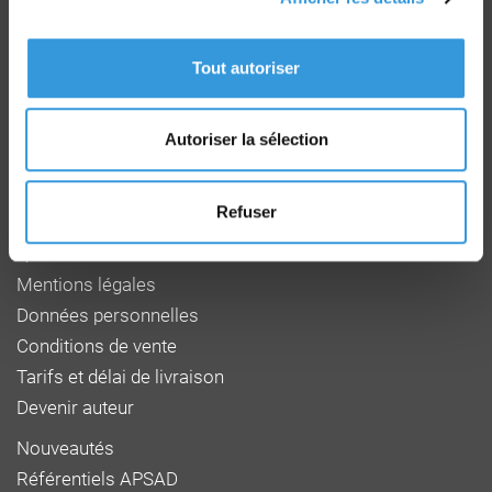
Groupe CNPP
Route de la Chapelle Réanville
Tout autoriser
CD 64 - CS22265
F 27950 SAINT MARCEL
Tél : 02 32 53 64 34
www.cnpp.com
Autoriser la sélection
www.faceaurisque.com
Refuser
Foire aux questions
Qui sommes-nous
Mentions légales
Données personnelles
Conditions de vente
Tarifs et délai de livraison
Devenir auteur
Nouveautés
Référentiels APSAD