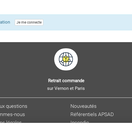
lication
Je me connecte
Retrait commande
sur Vernon et Paris
aux questions
Nouveautés
ommes-nous
Référentiels APSAD
ns légales
Incendie
s personnelles
Sûreté et malveillance