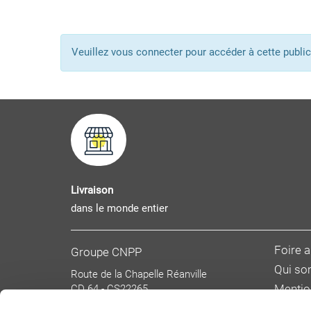
Veuillez vous connecter pour accéder à cette pub
Livraison
dans le monde entier
Foire 
Groupe CNPP
Qui s
Route de la Chapelle Réanville
CD 64 - CS22265
Mentio
F 27950 SAINT MARCEL
Donnée