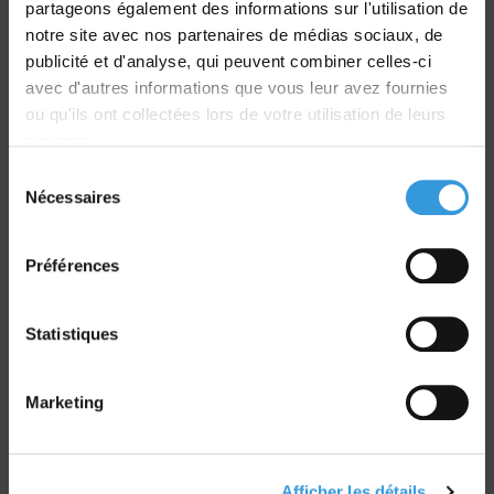
partageons également des informations sur l'utilisation de
Livraison
notre site avec nos partenaires de médias sociaux, de
dans le monde entier
publicité et d'analyse, qui peuvent combiner celles-ci
avec d'autres informations que vous leur avez fournies
ou qu'ils ont collectées lors de votre utilisation de leurs
services.
Sélection
Nécessaires
du
Retrait commande
consentement
sur Vernon et Paris
Préférences
Statistiques
Marketing
Paiement sécurisé
CB - Virement - Chèque
Afficher les détails