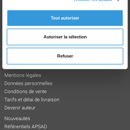
Groupe CNPP
Route de la Chapelle Réanville
Tout autoriser
CD 64 - CS22265
F 27950 SAINT MARCEL
Tél : 02 32 53 64 34
www.cnpp.com
Autoriser la sélection
www.faceaurisque.com
Refuser
Foire aux questions
Qui sommes-nous
Mentions légales
Données personnelles
Conditions de vente
Tarifs et délai de livraison
Devenir auteur
Nouveautés
Référentiels APSAD