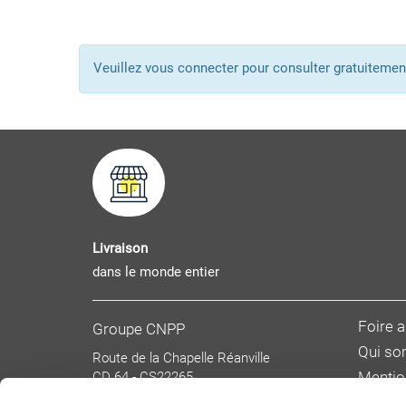
Veuillez vous connecter pour consulter gratuitem
Livraison
dans le monde entier
Foire 
Groupe CNPP
Qui s
Route de la Chapelle Réanville
CD 64 - CS22265
Mentio
F 27950 SAINT MARCEL
Donnée