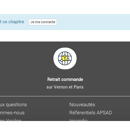
ent ce chapitre
Je me connecte
Retrait commande
sur Vernon et Paris
aux questions
Nouveautés
ommes-nous
Référentiels APSAD
ns légales
Incendie
s personnelles
Sûreté et malveillance