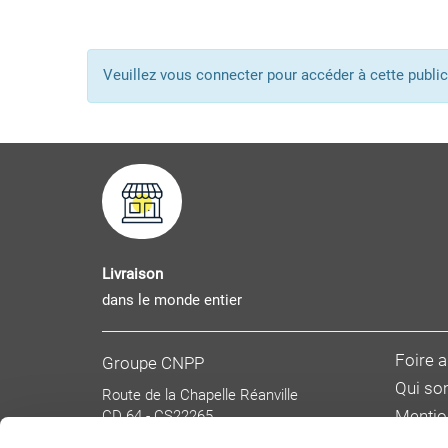
Veuillez vous connecter pour accéder à cette pub
Livraison
dans le monde entier
Foire 
Groupe CNPP
Qui s
Route de la Chapelle Réanville
CD 64 - CS22265
Mentio
F 27950 SAINT MARCEL
Donnée