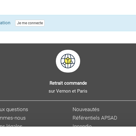
lication
Je me connecte
Retrait commande
sur Vernon et Paris
aux questions
Nouveautés
ommes-nous
Référentiels APSAD
ns légales
Incendie
s personnelles
Sûreté et malveillance