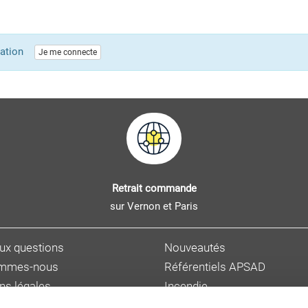
lication
Je me connecte
Retrait commande
sur Vernon et Paris
aux questions
Nouveautés
ommes-nous
Référentiels APSAD
ns légales
Incendie
s personnelles
Sûreté et malveillance