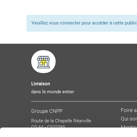
Veuillez vous connecter pour accéder à cette pub
Livraison
dans le monde entier
Foire 
Groupe CNPP
Qui s
Route de la Chapelle Réanville
CD 64 - CS22265
Mentio
F 27950 SAINT MARCEL
Donnée