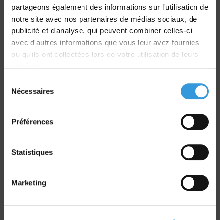
partageons également des informations sur l'utilisation de
notre site avec nos partenaires de médias sociaux, de
Livraison
publicité et d'analyse, qui peuvent combiner celles-ci
dans le monde entier
avec d'autres informations que vous leur avez fournies
ou qu'ils ont collectées lors de votre utilisation de leurs
services.
Sélection
Nécessaires
du
Retrait commande
consentement
sur Vernon et Paris
Préférences
Statistiques
Marketing
Paiement sécurisé
CB - Virement - Chèque