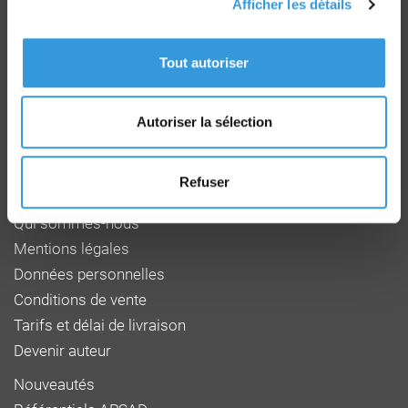
Afficher les détails
Groupe CNPP
Route de la Chapelle Réanville
Tout autoriser
CD 64 - CS22265
F 27950 SAINT MARCEL
Tél : 02 32 53 64 34
Autoriser la sélection
www.cnpp.com
www.faceaurisque.com
Refuser
Foire aux questions
Qui sommes-nous
Mentions légales
Données personnelles
Conditions de vente
Tarifs et délai de livraison
Devenir auteur
Nouveautés