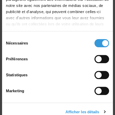
Livraison
notre site avec nos partenaires de médias sociaux, de
dans le monde entier
publicité et d'analyse, qui peuvent combiner celles-ci
avec d'autres informations que vous leur avez fournies
ou qu'ils ont collectées lors de votre utilisation de leurs
services.
Sélection
Nécessaires
du
Retrait commande
consentement
sur Vernon et Paris
Préférences
Statistiques
Paiement sécurisé
Marketing
CB - Virement - Chèque
Afficher les détails
Groupe CNPP