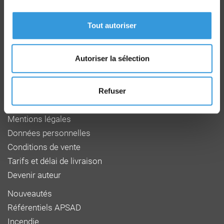
Route de la Chapelle Réanville
CD 64 - CS22265
Tout autoriser
F 27950 SAINT MARCEL
Tél : 02 32 53 64 34
www.cnpp.com
Autoriser la sélection
www.faceaurisque.com
Foire aux questions
Refuser
Qui sommes-nous
Mentions légales
Données personnelles
Conditions de vente
Tarifs et délai de livraison
Devenir auteur
Nouveautés
Référentiels APSAD
Incendie