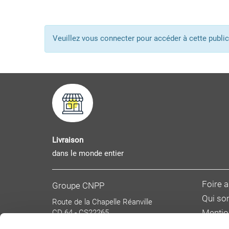
Veuillez vous connecter pour accéder à cette pub
Livraison
dans le monde entier
Foire 
Groupe CNPP
Qui s
Route de la Chapelle Réanville
CD 64 - CS22265
Mentio
F 27950 SAINT MARCEL
Donnée