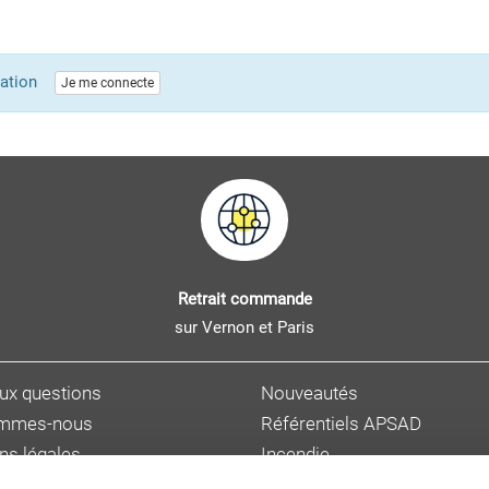
lication
Je me connecte
Retrait commande
sur Vernon et Paris
aux questions
Nouveautés
ommes-nous
Référentiels APSAD
ns légales
Incendie
s personnelles
Sûreté et malveillance