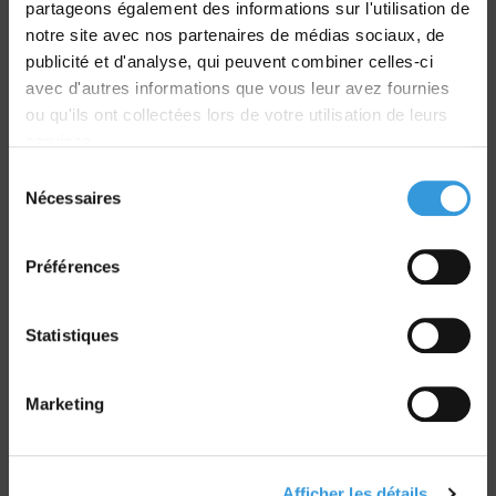
partageons également des informations sur l'utilisation de
Livraison
notre site avec nos partenaires de médias sociaux, de
dans le monde entier
publicité et d'analyse, qui peuvent combiner celles-ci
avec d'autres informations que vous leur avez fournies
ou qu'ils ont collectées lors de votre utilisation de leurs
services.
Sélection
Nécessaires
du
Retrait commande
consentement
sur Vernon et Paris
Préférences
Statistiques
Marketing
Paiement sécurisé
CB - Virement - Chèque
Afficher les détails