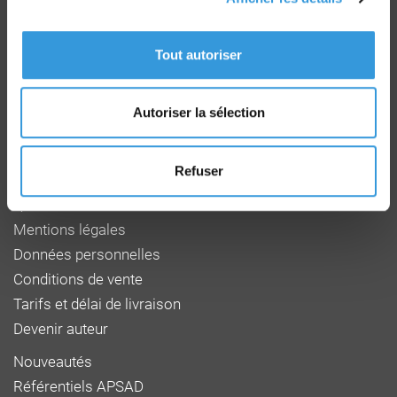
Groupe CNPP
Route de la Chapelle Réanville
Tout autoriser
CD 64 - CS22265
F 27950 SAINT MARCEL
Tél : 02 32 53 64 34
www.cnpp.com
Autoriser la sélection
www.faceaurisque.com
Refuser
Foire aux questions
Qui sommes-nous
Mentions légales
Données personnelles
Conditions de vente
Tarifs et délai de livraison
Devenir auteur
Nouveautés
Référentiels APSAD