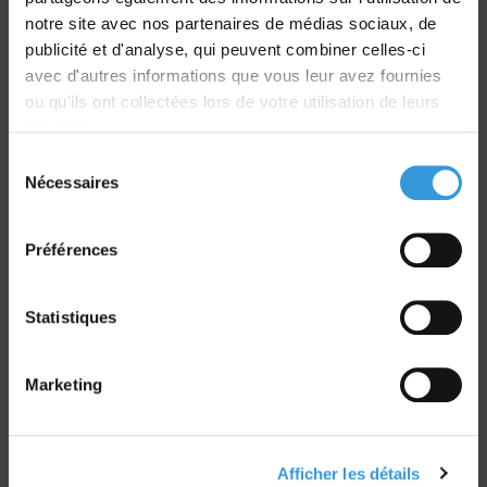
Livraison
notre site avec nos partenaires de médias sociaux, de
dans le monde entier
publicité et d'analyse, qui peuvent combiner celles-ci
avec d'autres informations que vous leur avez fournies
ou qu'ils ont collectées lors de votre utilisation de leurs
services.
Sélection
Nécessaires
du
Retrait commande
consentement
sur Vernon et Paris
Préférences
Statistiques
Paiement sécurisé
Marketing
CB - Virement - Chèque
Afficher les détails
Groupe CNPP