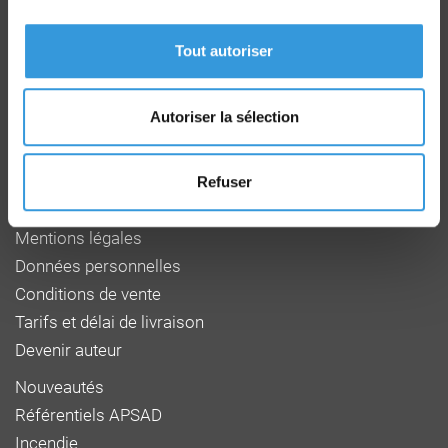
Route de la Chapelle Réanville
CD 64 - CS22265
Tout autoriser
F 27950 SAINT MARCEL
Tél : 02 32 53 64 34
www.cnpp.com
Autoriser la sélection
www.faceaurisque.com
Foire aux questions
Refuser
Qui sommes-nous
Mentions légales
Données personnelles
Conditions de vente
Tarifs et délai de livraison
Devenir auteur
Nouveautés
Référentiels APSAD
Incendie