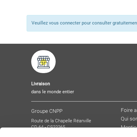
Veuillez vous connecter pour consulter gratuitem
Livraison
dans le monde entier
Foire 
Groupe CNPP
Qui s
Route de la Chapelle Réanville
CD 64 - CS22265
Mentio
F 27950 SAINT MARCEL
Donnée