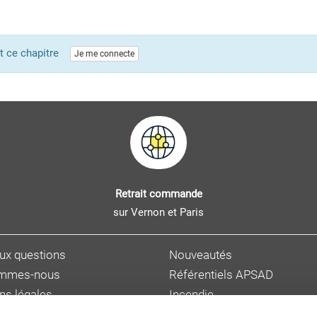
ent ce chapitre
Je me connecte
Retrait commande
sur Vernon et Paris
aux questions
Nouveautés
ommes-nous
Référentiels APSAD
ns légales
Incendie
s personnelles
Sûreté et malveillance